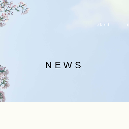
about
NEWS