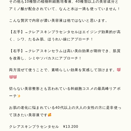
その他も10種類の植物幹細胞培養液、40種類以上の美容成分と
アミノ酸が配合されていて、なんと水は一滴も使っていません！
こんな贅沢で内容が濃い美容液は他ではないと思います。
【左手】→クレアスキンプラセンタセルはエイジング効果的が高
く、シワ、たるみ肌、ほうれい線にアプローチ！
【右手】→クレアスキンセラムは高い美白効果が期待でき、肌質
を改善し、シミやソバカスにアプローチ！
両方混ぜて使うことで、素晴らしい効果を実感して頂けます。
切らない美容整形とも言われている幹細胞コスメの最高峰リアボ
ーテ
お肌の老化に悩まれている40代以上の大人の女性の方に是非使っ
て頂きたい美容液です
クレアスキンプラセンタセル ¥13.200