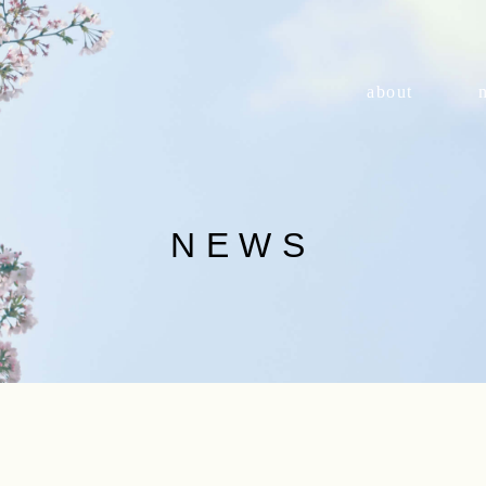
about
NEWS